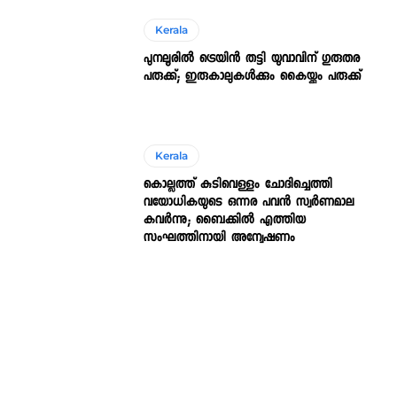
Kerala
പുനലൂരിൽ ട്രെയിൻ തട്ടി യുവാവിന് ഗുരുതര
പരുക്ക്; ഇരുകാലുകൾക്കും കൈയ്ക്കും പരുക്ക്
Kerala
കൊല്ലത്ത് കുടിവെള്ളം ചോദിച്ചെത്തി
വയോധികയുടെ ഒന്നര പവൻ സ്വർണമാല
കവർന്നു; ബൈക്കിൽ എത്തിയ
സംഘത്തിനായി അന്വേഷണം