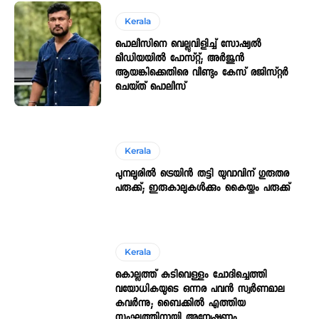
Kerala
പൊലീസിനെ വെല്ലുവിളിച്ച് സോഷ്യൽ
മീഡിയയിൽ പോസ്റ്റ്; അർജുൻ
ആയങ്കിക്കെതിരെ വീണ്ടും കേസ് രജിസ്റ്റർ
ചെയ്ത് പൊലീസ്
Kerala
പുനലൂരിൽ ട്രെയിൻ തട്ടി യുവാവിന് ഗുരുതര
പരുക്ക്; ഇരുകാലുകൾക്കും കൈയ്ക്കും പരുക്ക്
Kerala
കൊല്ലത്ത് കുടിവെള്ളം ചോദിച്ചെത്തി
വയോധികയുടെ ഒന്നര പവൻ സ്വർണമാല
കവർന്നു; ബൈക്കിൽ എത്തിയ
സംഘത്തിനായി അന്വേഷണം