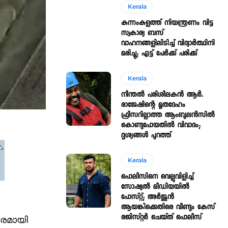
Kerala
കുന്നംകുളത്ത് നിയന്ത്രണം വിട്ട
സ്വകാര്യ ബസ്
വാഹനങ്ങളിലിടിച്ച് വിദ്യാർത്ഥിനി
മരിച്ചു; എട്ട് പേർക്ക് പരിക്ക്
Kerala
നീന്തൽ പരിശീലകൻ ആർ.
രാജേഷിന്റെ മൃതദേഹം
ഫ്രീസറില്ലാത്ത ആംബുലൻസിൽ
കൊണ്ടുപോയതിൽ വിവാദം;
ദൃശ്യങ്ങൾ പുറത്ത്
Kerala
പൊലീസിനെ വെല്ലുവിളിച്ച്
സോഷ്യൽ മീഡിയയിൽ
പോസ്റ്റ്; അർജുൻ
ആയങ്കിക്കെതിരെ വീണ്ടും കേസ്
രജിസ്റ്റർ ചെയ്ത് പൊലീസ്
കരമായി