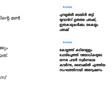
Kerala
പുനലൂരിൽ ട്രെയിൻ തട്ടി
ന്റെ മണ്‍
യുവാവിന് ഗുരുതര പരുക്ക്;
ഇരുകാലുകൾക്കും കൈയ്ക്കും
പരുക്ക്
Kerala
്കും
കൊല്ലത്ത് കുടിവെള്ളം
ചോദിച്ചെത്തി വയോധികയുടെ
യത്.
ഒന്നര പവൻ സ്വർണമാല
കവർന്നു; ബൈക്കിൽ എത്തിയ
സംഘത്തിനായി അന്വേഷണം
‍സ്