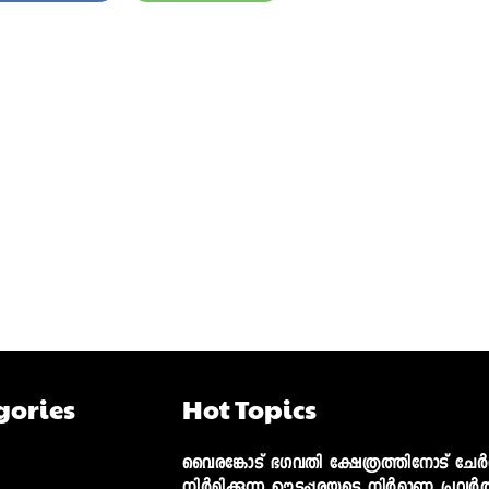
gories
Hot Topics
വൈരങ്കോട് ഭഗവതി ക്ഷേത്രത്തിനോട് ചേര്‍ന