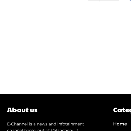
About us
Cate
Home
E-Channel is a news and infotainment
channel based out of Valanchery. It