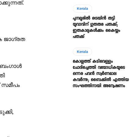
കുന്നത്.
Kerala
പുനലൂരിൽ ട്രെയിൻ തട്ടി
യുവാവിന് ഗുരുതര പരുക്ക്;
ഇരുകാലുകൾക്കും കൈയ്ക്കും
പരുക്ക്
േക ജാഗ്രത
Kerala
കൊല്ലത്ത് കുടിവെള്ളം
 ബംഗാള്‍
ചോദിച്ചെത്തി വയോധികയുടെ
ഒന്നര പവൻ സ്വർണമാല
തി
കവർന്നു; ബൈക്കിൽ എത്തിയ
ന് സമീപം
സംഘത്തിനായി അന്വേഷണം
ുക്കി,