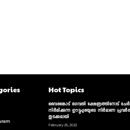
gories
Hot Topics
വൈരങ്കോട് ഭഗവതി ക്ഷേത്രത്തിനോട് ചേര്‍ന
നിര്‍മിക്കുന്ന ഊട്ടുപ്പുരയുടെ നിര്‍മാണ പ്രവര്‍ത
തുടക്കമായി
uram
February 25, 2022