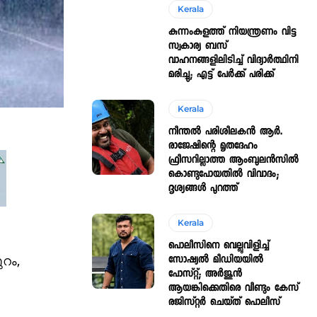
Kerala
കുന്നംകുളത്ത് നിയന്ത്രണം വിട്ട
സ്വകാര്യ ബസ്
വാഹനങ്ങളിലിടിച്ച് വിദ്യാർത്ഥിനി
മരിച്ചു; എട്ട് പേർക്ക് പരിക്ക്
Kerala
നീന്തൽ പരിശീലകൻ ആർ.
രാജേഷിന്റെ മൃതദേഹം
ഫ്രീസറില്ലാത്ത ആംബുലൻസിൽ
കൊണ്ടുപോയതിൽ വിവാദം;
ദൃശ്യങ്ങൾ പുറത്ത്
Kerala
പൊലീസിനെ വെല്ലുവിളിച്ച്
സോഷ്യൽ മീഡിയയിൽ
ുറം,
പോസ്റ്റ്; അർജുൻ
ആയങ്കിക്കെതിരെ വീണ്ടും കേസ്
രജിസ്റ്റർ ചെയ്ത് പൊലീസ്