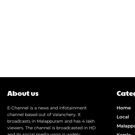
About us
Cate
Home
E-Channel is a news and infotainment
channel based out of Valanchery. It
Local
broadcasts in Malappuram and has 4 lakh
Malapp
viewers. The channel is broadcasted in HD
and its social media wing is widely
Kerala