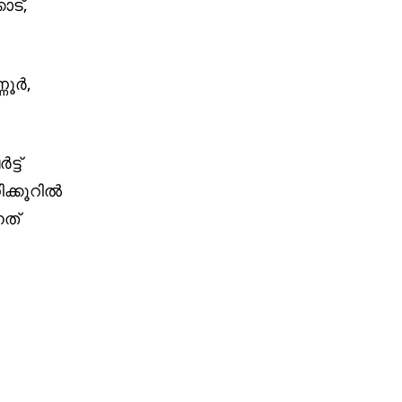
ോട്,
ര്‍,
്ട്
ക്കൂറില്‍
നത്