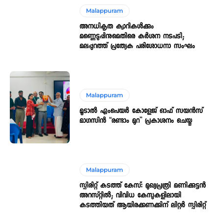
Malappuram
അനധികൃത ക്വാറികൾക്കും
മണ്ണെടുപ്പിനുമെതിരെ കർശന നടപടി;
മലപ്പുറത്ത് പ്രത്യേക പരിശോധനാ സംഘം
Malappuram
മൂടാൽ എംപെയർ കോളേജ് ഓഫ് സയൻസ്
മാഗസിൻ “രണ്ടാം മുറ” പ്രകാശനം ചെയ്തു
Malappuram
സ്പിരിറ്റ് കടത്ത് കേസ്: മുഖ്യപ്രത്രി മണിക്കുട്ടൻ
അറസ്റ്റിൽ; വിവിധ കേസുകളിലായി
കടത്തിയത് ആയിരക്കണക്കിന് ലിറ്റർ സ്പിരിറ്റ്