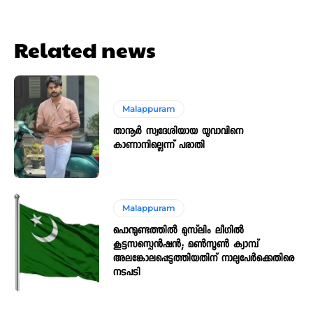
Related news
Malappuram
താനൂർ സ്വദേശിയായ യുവാവിനെ
കാണാനില്ലെന്ന് പരാതി
Malappuram
പൊന്മുണ്ടത്തിൽ മുസ്‌ലിം ലീഗിൽ
കൂട്ടസസ്പെൻഷൻ; മണ്‍സൂണ്‍ ക്യാമ്പ്
അലങ്കോലപ്പെടുത്തിയതിന് നാലുപേർക്കെതിരെ
നടപടി