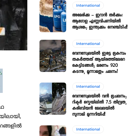
International
അമേരിക്ക – ഇറാൻ തർക്കം:
ആഗോള എണ്ണവിപണിയിൽ
ആശങ്ക; ഇന്ത്യക്കും നെഞ്ചിടിപ്പ്!
International
വെനസ്വേലയിൽ ഇരട്ട ഭൂകമ്പം
തകർത്തത് ആയിരത്തിലേറെ
കെട്ടിടങ്ങൾ; മരണം 920
കടന്നു, മൂന്നാമതും ചലനം!
International
വെനസ്വേലയിൽ വൻ ഭൂചലനം;
റിക്ടർ സ്കെയിലിൽ 7.5 തീവ്രത,
്ഥ
കരീബിയൻ മേഖലയിൽ
സുനാമി മുന്നറിയിപ്പ്!
യിലായി,
ങ്ങളില്‍
International