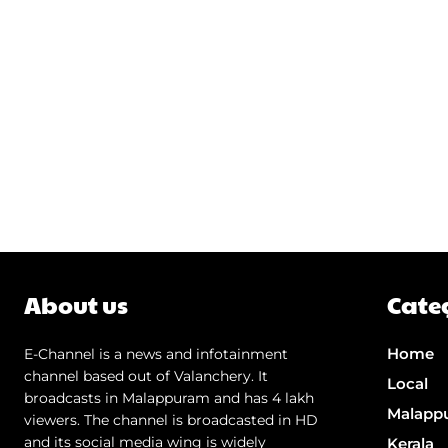
About us
Cate
Home
E-Channel is a news and infotainment
channel based out of Valanchery. It
Local
broadcasts in Malappuram and has 4 lakh
Malapp
viewers. The channel is broadcasted in HD
and its social media wing is widely
Kerala