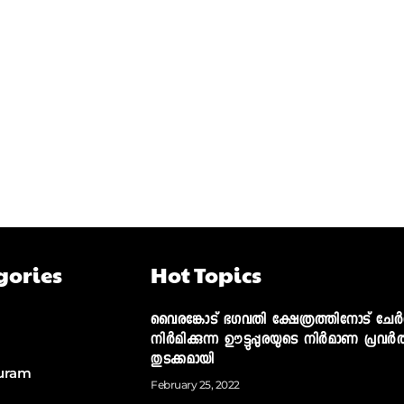
gories
Hot Topics
വൈരങ്കോട് ഭഗവതി ക്ഷേത്രത്തിനോട് ചേര്‍ന
നിര്‍മിക്കുന്ന ഊട്ടുപ്പുരയുടെ നിര്‍മാണ പ്രവര്‍ത
തുടക്കമായി
uram
February 25, 2022