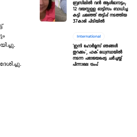
ബ്രസീലിൽ വൻ ആൾമാറാട്ടം;
12 വയസ്സുള്ള ഓട്ടിസം ബാധിച്ച
കുട്ടി ചമഞ്ഞ് തട്ടിപ്പ് നടത്തിയ
37കാരി പിടിയിൽ
്
ും
International
ിച്ചു.
‘ഇനി ഹോർമൂസ് ‌ഞങ്ങൾ
തുറക്കും’, പാക് മധ്യസ്ഥയിൽ
നടന്ന പരാജയപ്പെട്ട ചർച്ചയ്ക്ക്
േശിച്ചു.
പിന്നാലെ ട്രംപ്