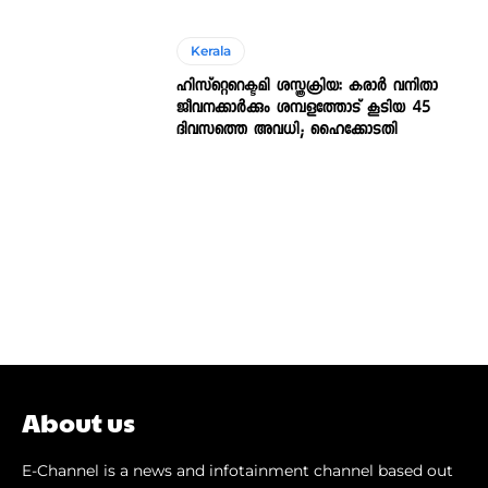
Kerala
ഹിസ്റ്റെറെക്ടമി ശസ്ത്രക്രിയ: കരാർ വനിതാ
ജീവനക്കാർക്കും ശമ്പളത്തോട് കൂടിയ 45
ദിവസത്തെ അവധി; ഹൈക്കോടതി
About us
E-Channel is a news and infotainment channel based out