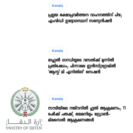
Kerala
പ്രളയ രക്ഷാപ്രവർത്തന വാഹനത്തിന് പിഴ;
എംവിഡി ഉദ്യോഗസ്ഥന് സസ്പെൻഷൻ
Kerala
രാഹുൽ ഗാന്ധിയുടെ വസതിക്ക് മുന്നിൽ
പ്രതിഷേധം; പിന്നാലെ ഇൻസ്റ്റാഗ്രാമിൽ
‘ആസ്ക് മി എനിതിങ്’ സെഷൻ
Kerala
സൗദിയിലെ നജ്‌റാനില്‍ ഹൂതി ആക്രമണം; 11
പേര്‍ക്ക് പരുക്ക്, യെമനിലും ഡ്രോണ്‍-
മിസൈല്‍ ആക്രമണങ്ങള്‍