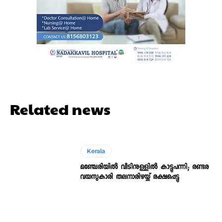
Related news
Kerala
മഞ്ചേരിയിൽ വീടിനുള്ളിൽ കാട്ടുപന്നി; രണ്ടര
വയസുകാരി തലനാരിഴയ്ക്ക് രക്ഷപ്പെട്ടു