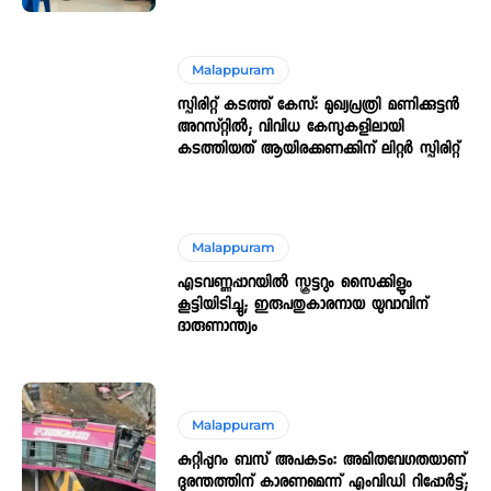
Malappuram
സ്പിരിറ്റ് കടത്ത് കേസ്: മുഖ്യപ്രത്രി മണിക്കുട്ടൻ
അറസ്റ്റിൽ; വിവിധ കേസുകളിലായി
കടത്തിയത് ആയിരക്കണക്കിന് ലിറ്റർ സ്പിരിറ്റ്
Malappuram
എടവണ്ണപ്പാറയിൽ സ്കൂട്ടറും സൈക്കിളും
കൂട്ടിയിടിച്ചു; ഇരുപതുകാരനായ യുവാവിന്
ദാരുണാന്ത്യം
Malappuram
കുറ്റിപ്പുറം ബസ് അപകടം: അമിതവേഗതയാണ്
ദുരന്തത്തിന് കാരണമെന്ന് എംവിഡി റിപ്പോർട്ട്;