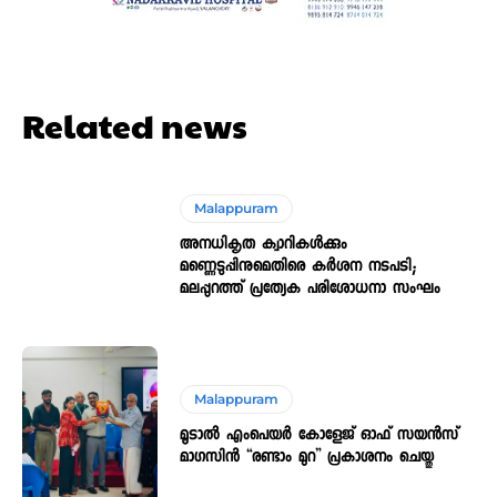
Related news
Malappuram
അനധികൃത ക്വാറികൾക്കും
മണ്ണെടുപ്പിനുമെതിരെ കർശന നടപടി;
മലപ്പുറത്ത് പ്രത്യേക പരിശോധനാ സംഘം
Malappuram
മൂടാൽ എംപെയർ കോളേജ് ഓഫ് സയൻസ്
മാഗസിൻ “രണ്ടാം മുറ” പ്രകാശനം ചെയ്തു